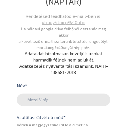
(NAPTÁR)
Rendelésed leadhatod e-mail-ben is!
uh.uoy4tnirp%40ofni
Ha például google drive felhőből osztanád meg
akkor
a következő e-mailhez kérünk letöltési engedélyt:
moc.liamg%40uoy4tnirp.pohs
Adataidat bizalmasan kezeljük, azokat
harmadik félnek nem adjuk át.
Adatkezelés nyilvántartási számunk: NAIH-
138581/2018
Név
*
Szállítási/átvételi mód
*
Kérlek a megjegyzésbe írd le a címet ha