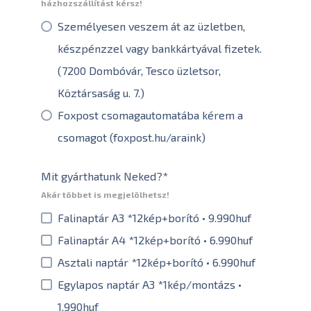
házhozszállítást kérsz!
Személyesen veszem át az üzletben,
készpénzzel vagy bankkártyával fizetek.
(7200 Dombóvár, Tesco üzletsor,
Köztársaság u. 7.)
Foxpost csomagautomatába kérem a
csomagot (foxpost.hu/araink)
Mit gyárthatunk Neked?
*
Akár többet is megjelölhetsz!
Falinaptár A3 *12kép+borító • 9.990huf
Falinaptár A4 *12kép+borító • 6.990huf
Asztali naptár *12kép+borító • 6.990huf
Egylapos naptár A3 *1kép/montázs •
1.990huf